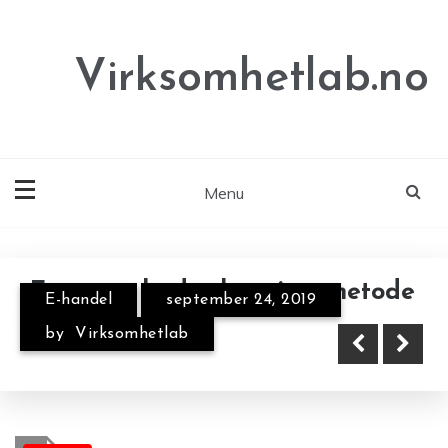
Skip
to
content
Virksomhetlab.no
Menu
En ny og bedre leveringsmetode
E-handel
september 24, 2019
En miljøvennlig hobby
Spillekveld med arbeidskolleger
by
Virksomhetlab